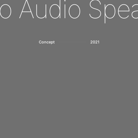
o
A
u
d
i
o
S
p
e
Concept
2021